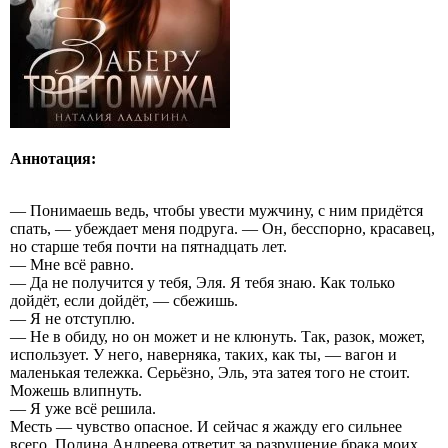
Аннотация:
— Понимаешь ведь, чтобы увести мужчину, с ним придётся
спать, — убеждает меня подруга. — Он, бесспорно, красавец,
но старше тебя почти на пятнадцать лет.
— Мне всё равно.
— Да не получится у тебя, Эля. Я тебя знаю. Как только
дойдёт, если дойдёт, — сбежишь.
— Я не отступлю.
— Не в обиду, но он может и не клюнуть. Так, разок, может,
использует. У него, наверняка, таких, как ты, — вагон и
маленькая тележка. Серьёзно, Эль, эта затея того не стоит.
Можешь влипнуть.
— Я уже всё решила.
Месть — чувство опасное. И сейчас я жажду его сильнее
всего. Полина Андреева ответит за разрушение брака моих