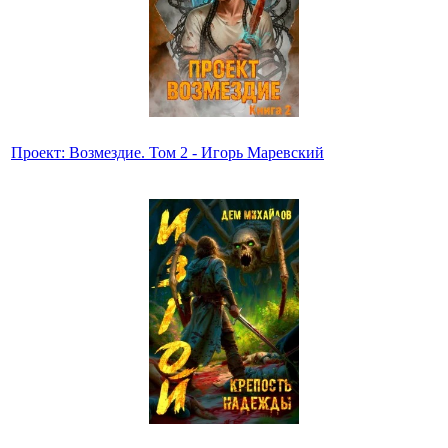
Проект: Возмездие. Том 2 - Игорь Маревский