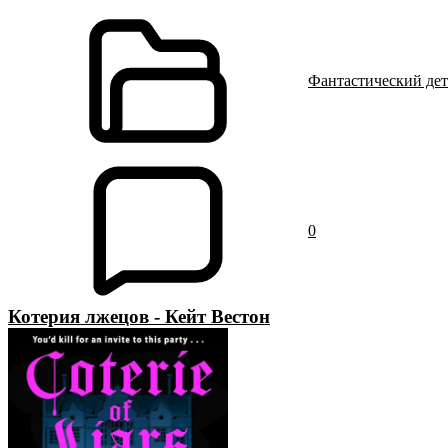
Фантастический де
0
Котерия лжецов - Кейт Вестон