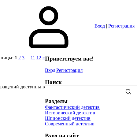
Вход
|
Регистрация
аницы
:
1
2
3
...
11
12
»
Приветствуем вас
!
Вход
|
Регистрация
Поиск
кращений доступны в
Разделы
Фантастический детектив
Исторический детектив
Шпионский детектив
Современный детектив
Вход на сайт