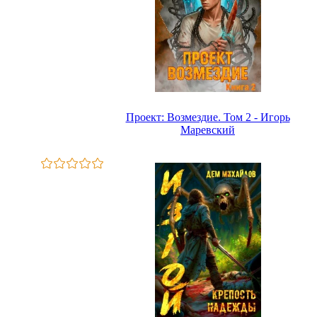
Проект: Возмездие. Том 2 - Игорь
Маревский