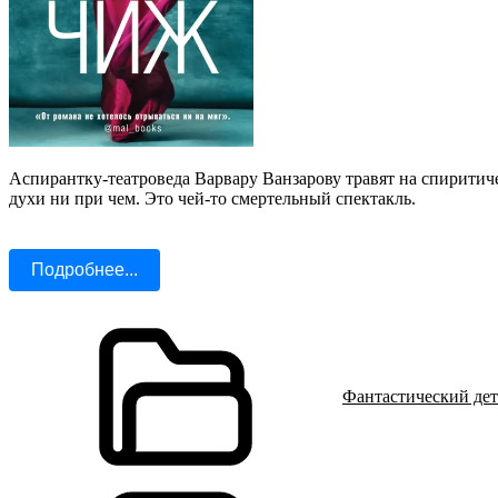
Аспирантку-театроведа Варвару Ванзарову травят на спиритиче
духи ни при чем. Это чей-то смертельный спектакль.
Подробнее...
Фантастический де