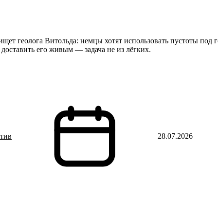
ищет геолога Витольда: немцы хотят использовать пустоты под г
доставить его живым — задача не из лёгких.
ктив
28.07.2026