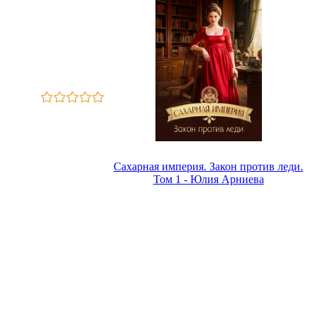
Сахарная империя. Закон против леди.
Том 1 - Юлия Арниева