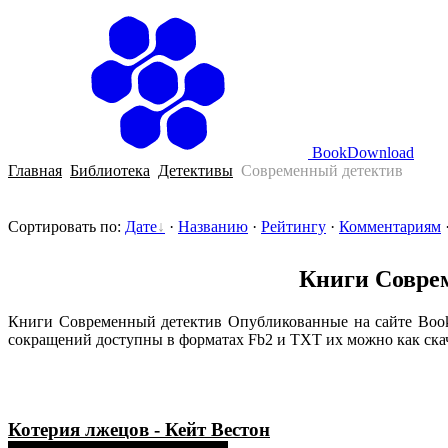
BookDownload
Главная
Библиотека
Детективы
Современный детектив
Сортировать по
:
Дате
·
Названию
·
Рейтингу
·
Комментариям
Книги Совре
Книги Современный детектив Опубликованные на сайте Book
сокращений доступны в форматах Fb2 и TXT их можно как скача
Котерия лжецов - Кейт Вестон