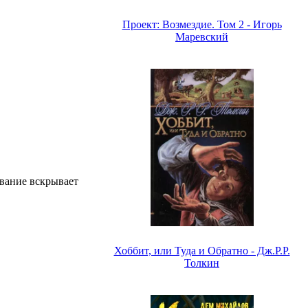
Проект: Возмездие. Том 2 - Игорь
Маревский
ование вскрывает
Хоббит, или Туда и Обратно - Дж.Р.Р.
Толкин