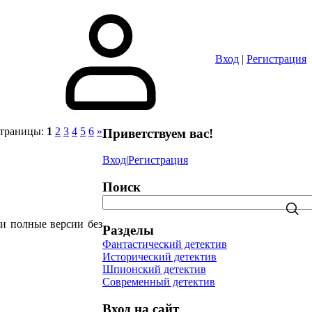
Вход
|
Регистрация
траницы
:
1
2
3
4
5
6
»
Приветствуем вас
!
Вход
|
Регистрация
Поиск
и полные версии без
Разделы
Фантастический детектив
Исторический детектив
Шпионский детектив
Современный детектив
Вход на сайт