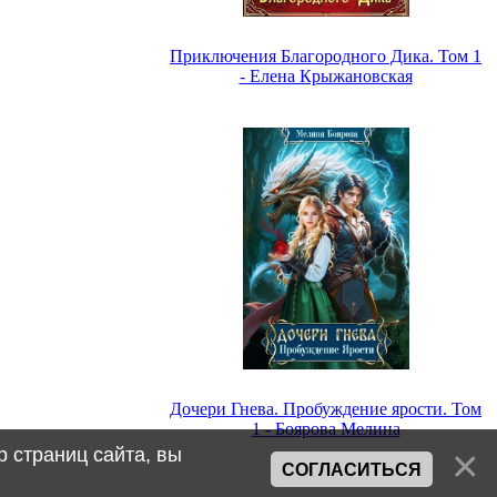
Приключения Благородного Дика. Том 1
- Елена Крыжановская
Дочери Гнева. Пробуждение ярости. Том
1 - Боярова Мелина
 страниц сайта, вы
СОГЛАСИТЬСЯ