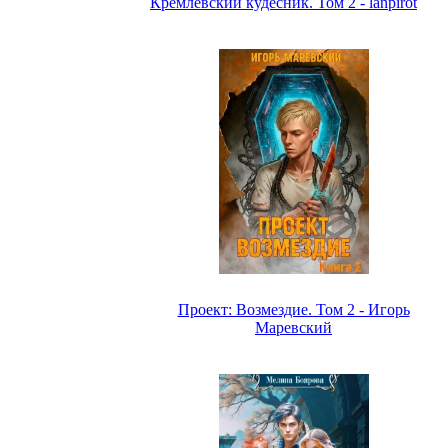
Кремлёвский кудесник. Том 2 - lanpirot
Проект: Возмездие. Том 2 - Игорь
Маревский