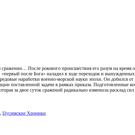
сражении… После рокового происшествия его разум на время о
, «первый после Бога» наладил в ходе переходов и вынужденных
ередовые наработки военно‑морской науки эпохи. Он добился о
ации поставленной задачи в рамках приказа. Подготовленные к
торая за двое суток сражений радикально изменила расклад сил
,
Цусимские Хроники