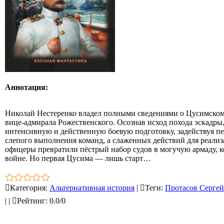
Аннотация:
Николай Нестеренко владел полными сведениями о Цусимском 
вице‑адмирала Рожественского. Осознав исход похода эскадры
интенсивную и действенную боевую подготовку, задействуя п
слепого выполнения команд, а слаженных действий для реализ
офицеры превратили пёстрый набор судов в могучую армаду, ко
войне. Но первая Цусима — лишь старт…
Категория
:
Альтернативная история
|
Теги
:
Протасов Сергей
|
|
Рейтинг
:
0.0
/
0