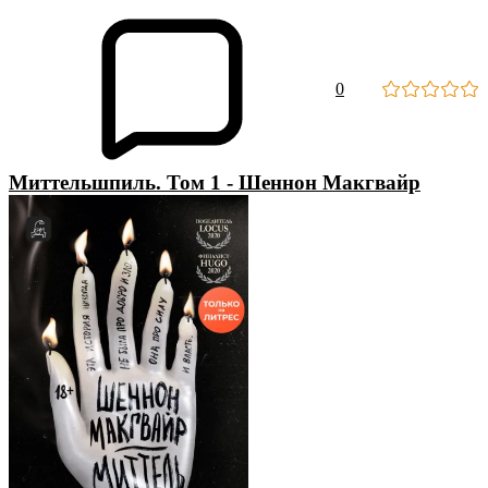
0
Миттельшпиль. Том 1 - Шеннон Макгвайр