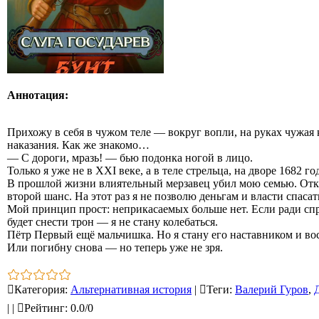
Аннотация:
Прихожу в себя в чужом теле — вокруг вопли, на руках чужая 
наказания. Как же знакомо…
— С дороги, мразь! — бью подонка ногой в лицо.
Только я уже не в XXI веке, а в теле стрельца, на дворе 1682 
В прошлой жизни влиятельный мерзавец убил мою семью. Откуп
второй шанс. На этот раз я не позволю деньгам и власти спаса
Мой принцип прост: неприкасаемых больше нет. Если ради спр
будет снести трон — я не стану колебаться.
Пётр Первый ещё мальчишка. Но я стану его наставником и вос
Или погибну снова — но теперь уже не зря.
Категория
:
Альтернативная история
|
Теги
:
Валерий Гуров
,
|
|
Рейтинг
:
0.0
/
0