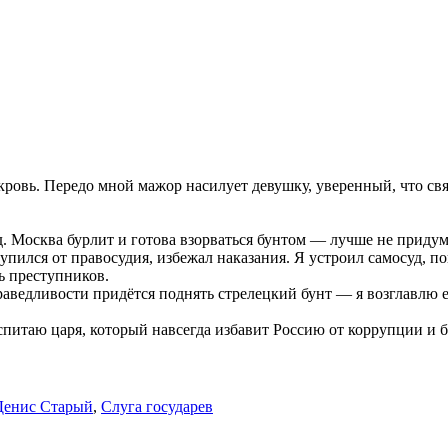
кровь. Передо мной мажор насилует девушку, уверенный, что связ
год. Москва бурлит и готова взорваться бунтом — лучше не приду
ился от правосудия, избежал наказания. Я устроил самосуд, п
ть преступников.
аведливости придётся поднять стрелецкий бунт — я возглавлю 
питаю царя, который навсегда избавит Россию от коррупции и б
Денис Старый
,
Слуга государев