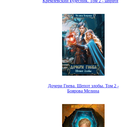
Кремлёвский кудесник. Том 2 - lanpirot
Дочери Гнева. Шепот злобы. Том 2 -
Боярова Мелина