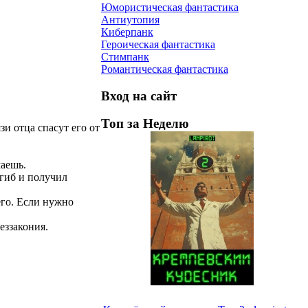
Юмористическая фантастика
Антиутопия
Киберпанк
Героическая фантастика
Стимпанк
Романтическая фантастика
Вход на сайт
Топ за Неделю
и отца спасут его от
маешь.
огиб и получил
его. Если нужно
еззакония.