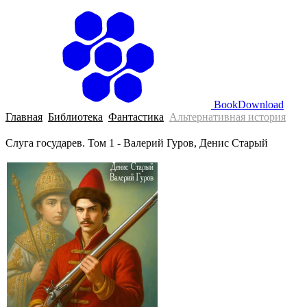
BookDownload
Главная
Библиотека
Фантастика
Альтернативная история
Слуга государев. Том 1 - Валерий Гуров, Денис Старый