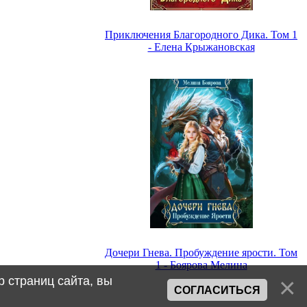
Приключения Благородного Дика. Том 1
- Елена Крыжановская
Дочери Гнева. Пробуждение ярости. Том
1 - Боярова Мелина
 страниц сайта, вы
СОГЛАСИТЬСЯ