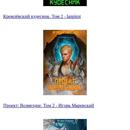
Кремлёвский кудесник. Том 2 - lanpirot
Проект: Возмездие. Том 2 - Игорь Маревский