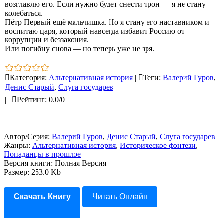
возглавлю его. Если нужно будет снести трон — я не стану
колебаться.
Пётр Первый ещё мальчишка. Но я стану его наставником и
воспитаю царя, который навсегда избавит Россию от
коррупции и беззакония.
Или погибну снова — но теперь уже не зря.
Категория
:
Альтернативная история
|
Теги
:
Валерий Гуров
,
Денис Старый
,
Слуга государев
|
|
Рейтинг
:
0.0
/
0
Автор/Серия:
Валерий Гуров
,
Денис Старый
,
Слуга государев
Жанры:
Альтернативная история
,
Историческое фэнтези
,
Попаданцы в прошлое
Версия книги: Полная Версия
Размер: 253.0 Kb
Скачать Книгу
Читать Онлайн