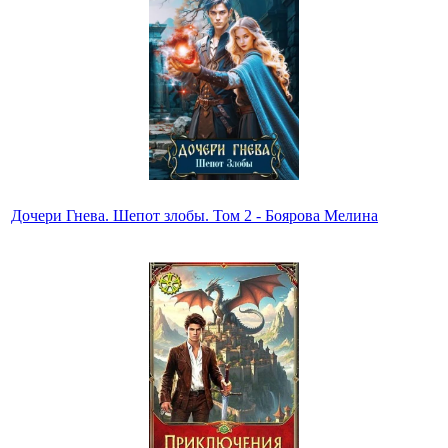
Дочери Гнева. Шепот злобы. Том 2 - Боярова Мелина