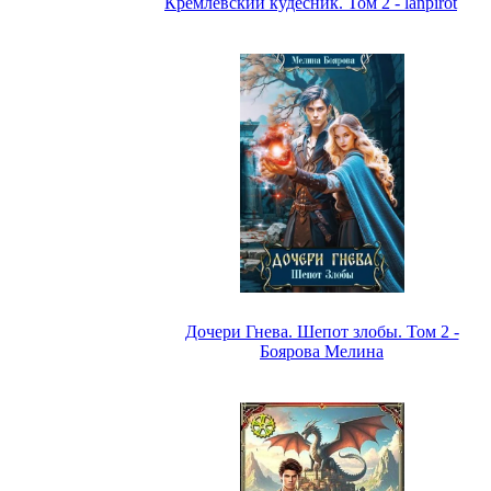
Кремлёвский кудесник. Том 2 - lanpirot
Дочери Гнева. Шепот злобы. Том 2 -
Боярова Мелина