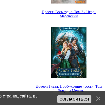
Проект: Возмездие. Том 2 - Игорь
Маревский
Дочери Гнева. Пробуждение ярости. Том
1 - Боярова Мелина
 страниц сайта, вы
СОГЛАСИТЬСЯ