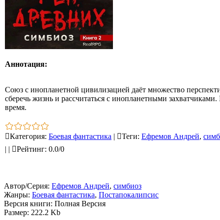
Аннотация:
Союз с инопланетной цивилизацией даёт множество перспектив
сберечь жизнь и рассчитаться с инопланетными захватчиками.
время.
Категория
:
Боевая фантастика
|
Теги
:
Ефремов Андрей
,
симб
|
|
Рейтинг
:
0.0
/
0
Автор/Серия:
Ефремов Андрей
,
симбиоз
Жанры:
Боевая фантастика
,
Постапокалипсис
Версия книги: Полная Версия
Размер: 222.2 Kb