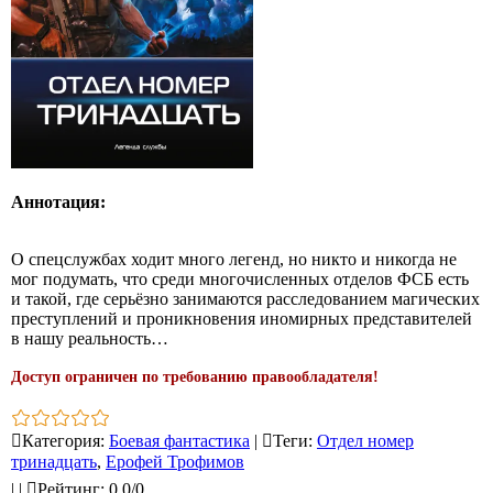
Аннотация:
О спецслужбах ходит много легенд, но никто и никогда не
мог подумать, что среди многочисленных отделов ФСБ есть
и такой, где серьёзно занимаются расследованием магических
преступлений и проникновения иномирных представителей
в нашу реальность…
Доступ ограничен по требованию правообладателя!
Категория
:
Боевая фантастика
|
Теги
:
Отдел номер
тринадцать
,
Ерофей Трофимов
|
|
Рейтинг
:
0.0
/
0