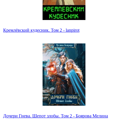
Кремлёвский кудесник. Том 2 - lanpirot
Дочери Гнева. Шепот злобы. Том 2 - Боярова Мелина