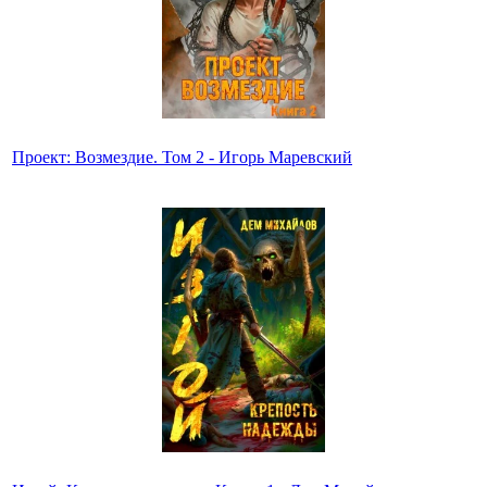
Проект: Возмездие. Том 2 - Игорь Маревский