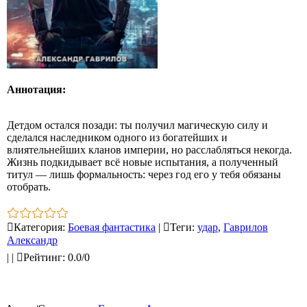
Аннотация:
Детдом остался позади: ты получил магическую силу и
сделался наследником одного из богатейших и
влиятельнейших кланов империи, но расслабляться некогда.
Жизнь подкидывает всё новые испытания, а полученный
титул — лишь формальность: через год его у тебя обязаны
отобрать.
Категория
:
Боевая фантастика
|
Теги
:
удар
,
Гаврилов
Александр
|
|
Рейтинг
:
0.0
/
0