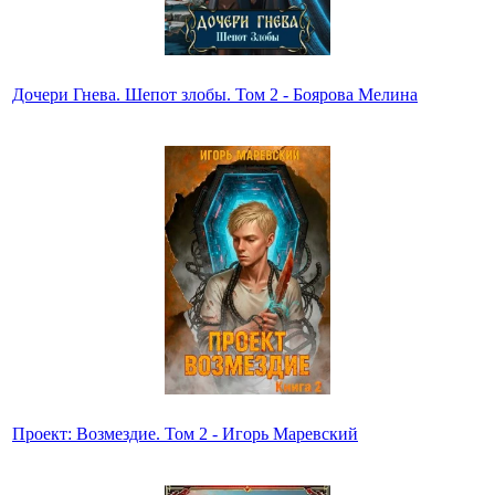
Дочери Гнева. Шепот злобы. Том 2 - Боярова Мелина
Проект: Возмездие. Том 2 - Игорь Маревский