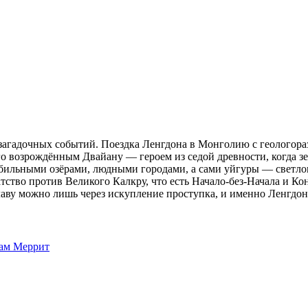
загадочных событий. Поездка Ленгдона в Монголию с геологор
его возрождённым Двайану — героем из седой древности, когда 
бильными озёрами, людными городами, а сами уйгуры — светл
тство против Великого Калкру, что есть Начало‑без‑Начала и Ко
аву можно лишь через искупление проступка, и именно Ленгдон
ам Меррит