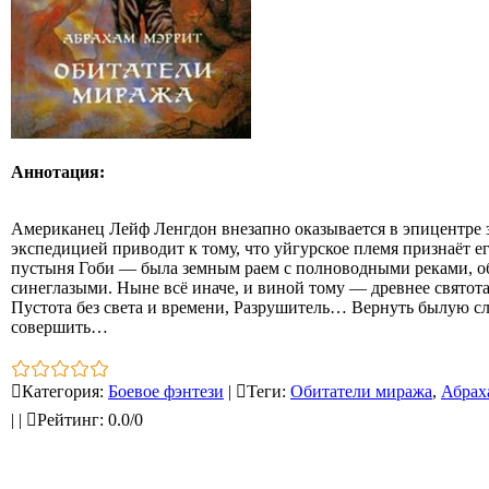
Аннотация:
Американец Лейф Ленгдон внезапно оказывается в эпицентре 
экспедицией приводит к тому, что уйгурское племя признаёт 
пустыня Гоби — была земным раем с полноводными реками, о
синеглазыми. Ныне всё иначе, и виной тому — древнее святота
Пустота без света и времени, Разрушитель… Вернуть былую сл
совершить…
Категория
:
Боевое фэнтези
|
Теги
:
Обитатели миража
,
Абрах
|
|
Рейтинг
:
0.0
/
0