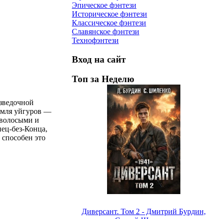
Эпическое фэнтези
Историческое фэнтези
Классическое фэнтези
Славянское фэнтези
Технофэнтези
Вход на сайт
Топ за Неделю
азведочной
земля уйгуров —
оволосыми и
нец‑без‑Конца,
 способен это
Диверсант. Том 2 - Дмитрий Бурдин,