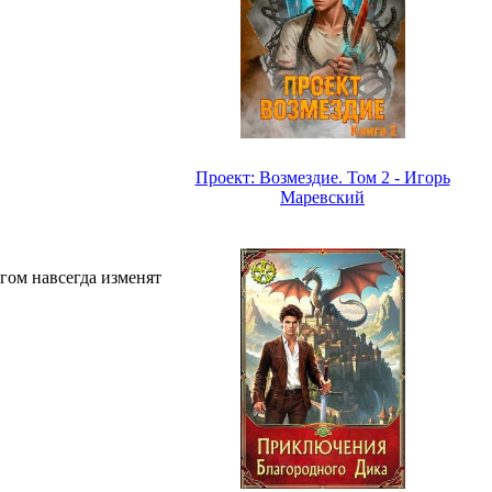
Проект: Возмездие. Том 2 - Игорь
Маревский
угом навсегда изменят