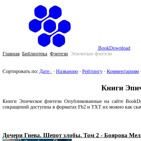
BookDownload
Главная
Библиотека
Фэнтези
Эпическое фэнтези
Сортировать по
:
Дате
·
Названию
·
Рейтингу
·
Комментариям
Книги Эпич
Книги Эпическое фэнтези Опубликованные на сайте BookDo
сокращений доступны в форматах Fb2 и TXT их можно как скача
Дочери Гнева. Шепот злобы. Том 2 - Боярова Ме