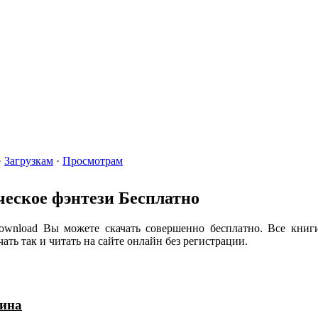
Главная
Библиотека
Обратная Связь
Правообладателям
·
Загрузкам
·
Просмотрам
еское фэнтези Бесплатно
wnload Вы можете скачать совершенно бесплатно. Все книг
ть так и читать на сайте онлайн без регистрации.
лина