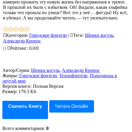
намерен прожить эту новую жизнь без напряжения и тревог.
В прошлой их было с избытком. Ой! Видали, какая эльфийка
только что прошла по улице? Вот это у неё… фигура! Ну всё,
я убежал. А вы продолжайте читать — тут увлекательно.
Категория
:
Городское фэнтези
|
Теги
:
Щенки косуль
,
Александр Кронос
|
|
Рейтинг
:
0.0
/
0
Автор/Серия:
Щенки косуль
,
Александр Кронос
Жанры:
Городское фэнтези
,
Технофэнтези
,
Попаданцы в
другой мир
Версия книги: Полная Версия
Размер: 179.3 Kb
Скачать Книгу
Читать Онлайн
Всего комментариев
:
0