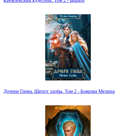
Кремлёвский кудесник. Том 2 - lanpirot
Дочери Гнева. Шепот злобы. Том 2 - Боярова Мелина