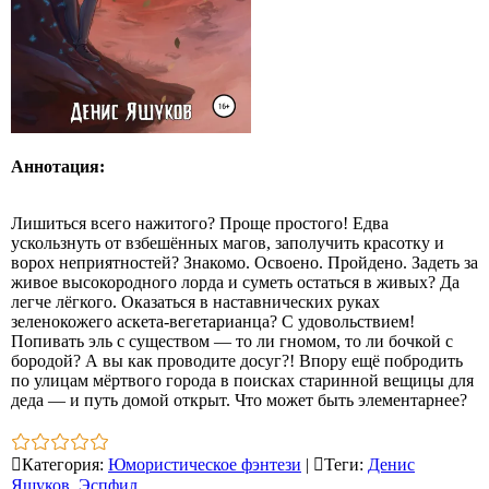
Аннотация:
Лишиться всего нажитого? Проще простого! Едва
ускользнуть от взбешённых магов, заполучить красотку и
ворох неприятностей? Знакомо. Освоено. Пройдено. Задеть за
живое высокородного лорда и суметь остаться в живых? Да
легче лёгкого. Оказаться в наставнических руках
зеленокожего аскета‑вегетарианца? С удовольствием!
Попивать эль с существом — то ли гномом, то ли бочкой с
бородой? А вы как проводите досуг?! Впору ещё побродить
по улицам мёртвого города в поисках старинной вещицы для
деда — и путь домой открыт. Что может быть элементарнее?
Категория
:
Юмористическое фэнтези
|
Теги
:
Денис
Яшуков
,
Эспфил