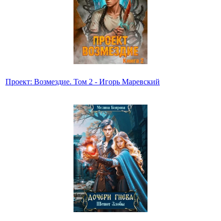
Проект: Возмездие. Том 2 - Игорь Маревский