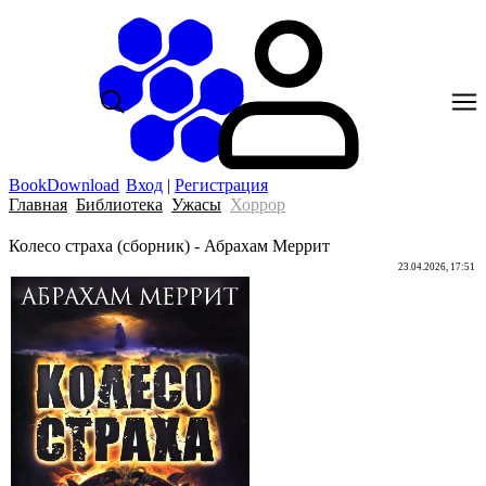
BookDownload
Вход
|
Регистрация
Главная
Библиотека
Ужасы
Хоррор
Колесо страха (сборник) - Абрахам Меррит
23.04.2026, 17:51