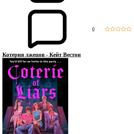
0
Котерия лжецов - Кейт Вестон