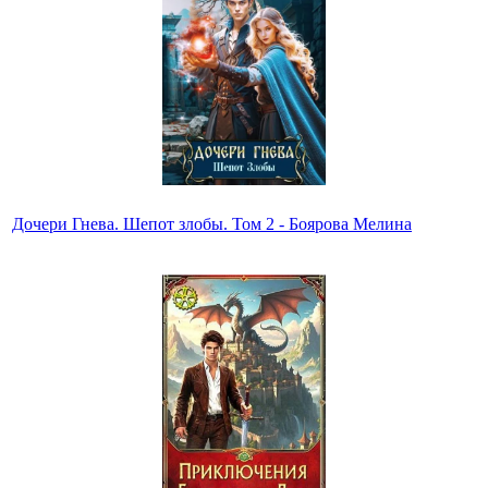
Дочери Гнева. Шепот злобы. Том 2 - Боярова Мелина