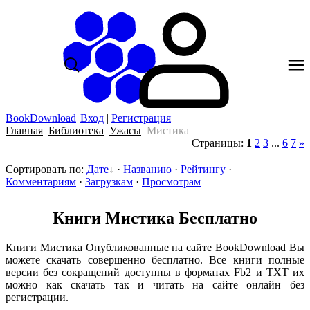
BookDownload
Вход
|
Регистрация
Главная
Библиотека
Ужасы
Мистика
Страницы
:
1
2
3
...
6
7
»
Сортировать по
:
Дате
·
Названию
·
Рейтингу
·
Комментариям
·
Загрузкам
·
Просмотрам
Книги Мистика Бесплатно
Книги Мистика Опубликованные на сайте BookDownload Вы
можете скачать совершенно бесплатно. Все книги полные
версии без сокращений доступны в форматах Fb2 и TXT их
можно как скачать так и читать на сайте онлайн без
регистрации.