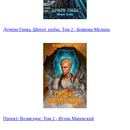
Дочери Гнева. Шепот злобы. Том 2 - Боярова Мелина
Проект: Возмездие. Том 2 - Игорь Маревский