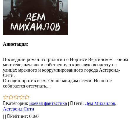
Аннотация:
Последний роман из трилогии о Нортисе Вертинском - юном
мстителе, начавшем собственную кровавую вендетту на
улицах мрачного и коррумпированного города Астероид-
Сити.
Он один против всех. Он ненавидим всеми. Но он не
собирается отступать....
Категория
:
Боевая фантастика
|
Теги
:
Дем Михайлов
,
Астероид Сити
|
|
Рейтинг
:
0.0
/
0