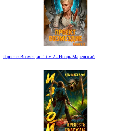
Проект: Возмездие. Том 2 - Игорь Маревский