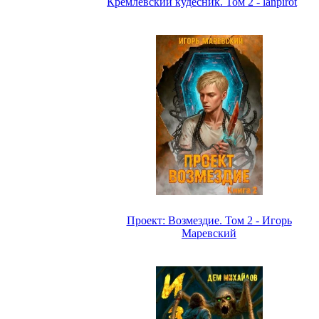
Кремлёвский кудесник. Том 2 - lanpirot
Проект: Возмездие. Том 2 - Игорь
Маревский