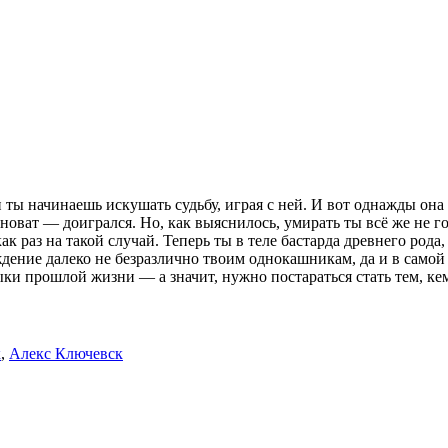
и ты начинаешь искушать судьбу, играя с ней. И вот однажды она 
иноват — доигрался. Но, как выяснилось, умирать ты всё же не г
 раз на такой случай. Теперь ты в теле бастарда древнего рода,
дение далеко не безразлично твоим однокашникам, да и в само
выки прошлой жизни — а значит, нужно постараться стать тем, ке
к
,
Алекс Ключевск