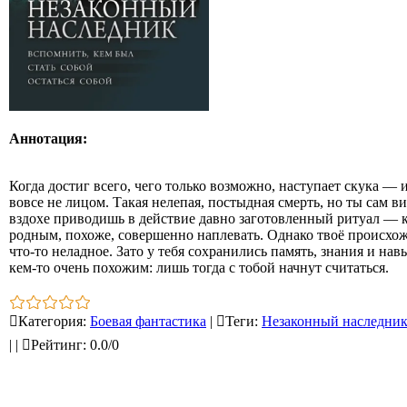
Аннотация:
Когда достиг всего, чего только возможно, наступает скука — 
вовсе не лицом. Такая нелепая, постыдная смерть, но ты сам в
вздохе приводишь в действие давно заготовленный ритуал — как
родным, похоже, совершенно наплевать. Однако твоё происхож
что‑то неладное. Зато у тебя сохранились память, знания и на
кем‑то очень похожим: лишь тогда с тобой начнут считаться.
Категория
:
Боевая фантастика
|
Теги
:
Незаконный наследни
|
|
Рейтинг
:
0.0
/
0