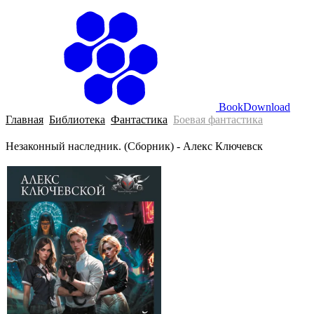
BookDownload
Главная
Библиотека
Фантастика
Боевая фантастика
Незаконный наследник. (Сборник) - Алекс Ключевск