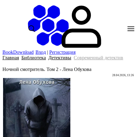
BookDownload
Вход
|
Регистрация
Главная
Библиотека
Детективы
Современный детектив
Ночной смотритель. Том 2 - Лена Обухова
28.04.2026, 13:26