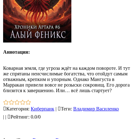
Аннотация:
Коварная земля, где угроза ждёт на каждом повороте. И тут
же спрятаны неисчислимые богатства, что отойдут самым
отважным, крепким и упорным. Однако Мангуста в
Марракан привели вовсе не розыски сокровищ. Его дорога
близится к завершению. Или… всё лишь стартует?
Категория
:
Киберпанк
|
Теги
:
Владимир Василенко
|
|
Рейтинг
:
0.0
/
0