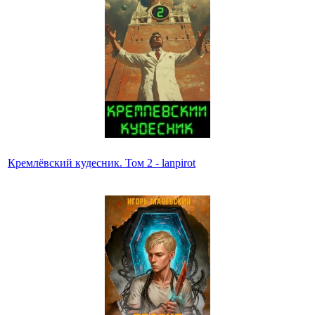
Кремлёвский кудесник. Том 2 - lanpirot