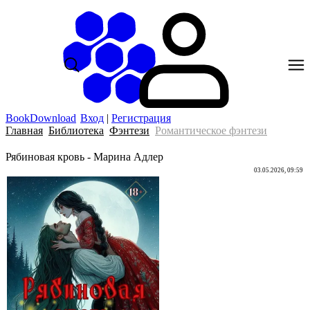
BookDownload
Вход
|
Регистрация
Главная
Библиотека
Фэнтези
Романтическое фэнтези
Рябиновая кровь - Марина Адлер
03.05.2026, 09:59