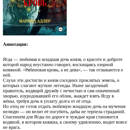
Аннотация:
Ягда — любимая и младшая дочь князя, о красоте и доброте
которой народ неустанно говорит, восхищаясь озорной
княжной. «Рябиновая кровь, а не дева», — так отзываются о
ней.
Слухи эти достигли и князя соседних проклятых земель, о
которых слагают жуткие легенды. Ныне загадочный
правитель, водящий дружбу с нечистью и сам охваченный
хворью, изуродовавшей его облик, жаждет взять Ягду в
жёны, требуя дочь в уплату долга от её отца.
Но отец не готов отдать любимую младшую дочь на мучения
нелюдю — он велит её погубить, дабы не терпела страданий.
Спасением для Ягды по дороге в чуждые края становится
водяной, в котором княжна, к своему удивлению, видит вовсе
не врага.