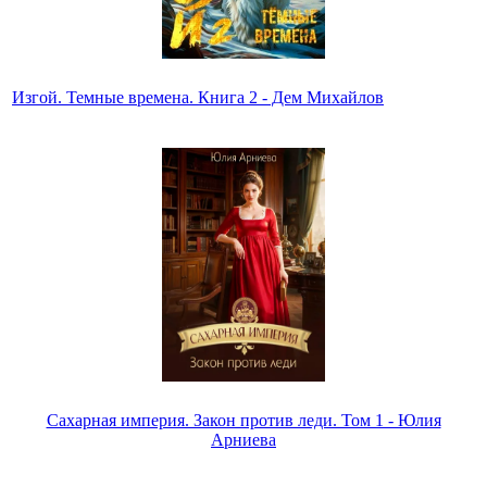
Изгой. Темные времена. Книга 2 - Дем Михайлов
Сахарная империя. Закон против леди. Том 1 - Юлия
Арниева