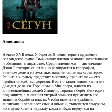
Аннотация:
Начало XVII века. У берегов Японии терпит крушение
голландское судно. Выживших членов экипажа захватывают
и обвиняют в пиратстве. Среди пленников — англичанин
Джон Блэкторн: он отлично разбирается в географии,
военном деле и математике, наделён сильным характером.
Решить их судьбу предстоит местному правителю — его
прибытия ждёт вся деревня. Весть о талантливом капитане
доходит до князя Торанага‑но Миновара, одного из
влиятельнейших людей Японии. Торанага берёт Блэкторна
под защиту, вынашивая хитрый замысел применить его
знания в борьбе за власть. Чтобы выжить в чужбине,
англичанин осваивает язык и обычаи, становится самураем,
но в душе хранит надежду когда‑нибудь вернуться на