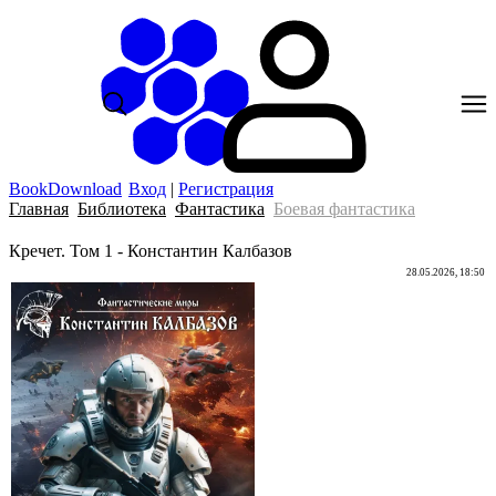
BookDownload
Вход
|
Регистрация
Главная
Библиотека
Фантастика
Боевая фантастика
Кречет. Том 1 - Константин Калбазов
28.05.2026, 18:50