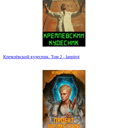
Кремлёвский кудесник. Том 2 - lanpirot