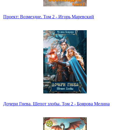
Проект: Возмездие. Том 2 - Игорь Маревский
Дочери Гнева. Шепот злобы. Том 2 - Боярова Мелина