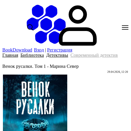
BookDownload
Вход
|
Регистрация
Главная
Библиотека
Детективы
Современный детектив
Венок русалки. Том 1 - Марина Север
29.04.2026, 12:20