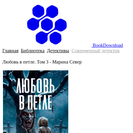
BookDownload
Главная
Библиотека
Детективы
Современный детектив
Любовь в петле. Том 3 - Марина Север