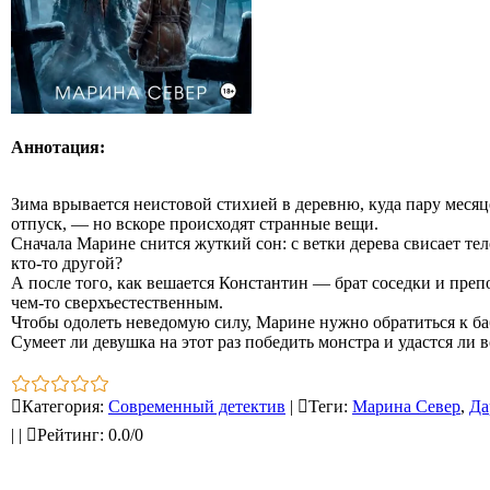
Аннотация:
Зима врывается неистовой стихией в деревню, куда пару месяц
отпуск, — но вскоре происходят странные вещи.
Сначала Марине снится жуткий сон: с ветки дерева свисает тел
кто‑то другой?
А после того, как вешается Константин — брат соседки и преп
чем‑то сверхъестественным.
Чтобы одолеть неведомую силу, Марине нужно обратиться к ба
Сумеет ли девушка на этот раз победить монстра и удастся ли 
Категория
:
Современный детектив
|
Теги
:
Марина Север
,
Да
|
|
Рейтинг
:
0.0
/
0