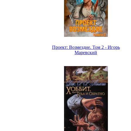
Проект: Возмездие. Том 2 - Игорь
Маревский