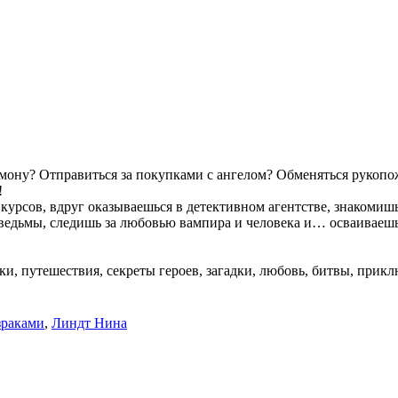
мону? Отправиться за покупками с ангелом? Обменяться рукопо
!
курсов, вдруг оказываешься в детективном агентстве, знакомиш
ведьмы, следишь за любовью вампира и человека и… осваиваешь
ки, путешествия, секреты героев, загадки, любовь, битвы, прикл
зраками
,
Линдт Нина