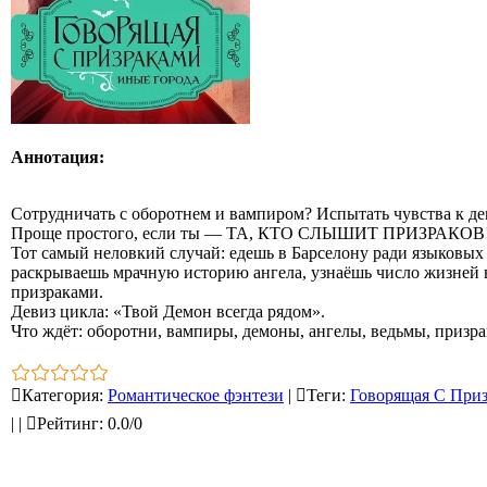
Аннотация:
Сотрудничать с оборотнем и вампиром? Испытать чувства к де
Проще простого, если ты — ТА, КТО СЛЫШИТ ПРИЗРАКОВ
Тот самый неловкий случай: едешь в Барселону ради языковых 
раскрываешь мрачную историю ангела, узнаёшь число жизней 
призраками.
Девиз цикла: «Твой Демон всегда рядом».
Что ждёт: оборотни, вампиры, демоны, ангелы, ведьмы, призра
Категория
:
Романтическое фэнтези
|
Теги
:
Говорящая С При
|
|
Рейтинг
:
0.0
/
0