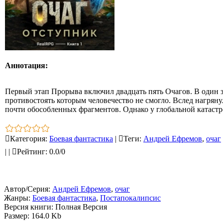
Аннотация:
Первый этап Прорыва включил двадцать пять Очагов. В один 
противостоять которым человечество не смогло. Вслед нагряну
почти обособленных фрагментов. Однако у глобальной катастро
Категория
:
Боевая фантастика
|
Теги
:
Андрей Ефремов
,
очаг
|
|
Рейтинг
:
0.0
/
0
Автор/Серия:
Андрей Ефремов
,
очаг
Жанры:
Боевая фантастика
,
Постапокалипсис
Версия книги: Полная Версия
Размер: 164.0 Kb