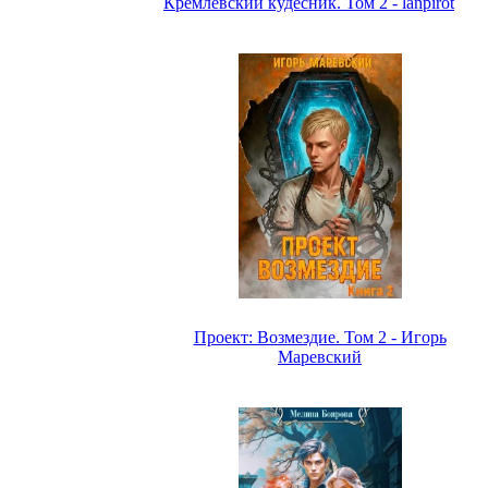
Кремлёвский кудесник. Том 2 - lanpirot
Проект: Возмездие. Том 2 - Игорь
Маревский