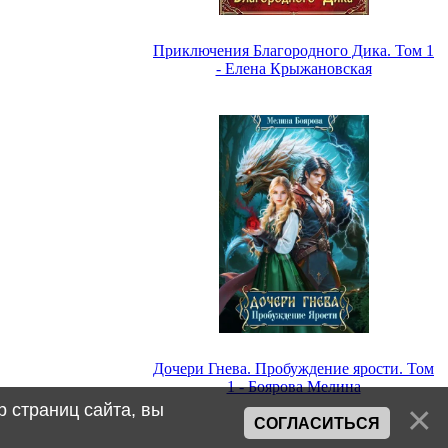
Приключения Благородного Дика. Том 1
- Елена Крыжановская
Дочери Гнева. Пробуждение ярости. Том
1 - Боярова Мелина
 страниц сайта, вы
СОГЛАСИТЬСЯ