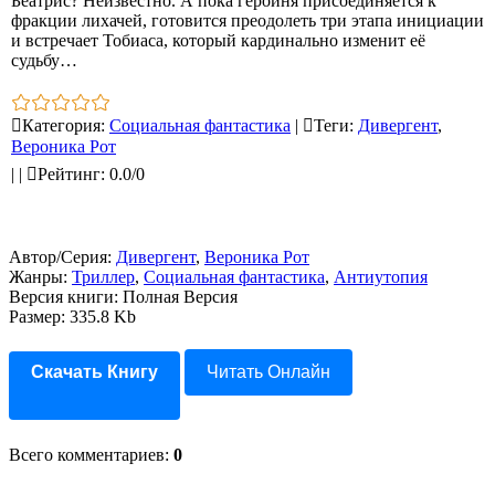
Беатрис? Неизвестно. А пока героиня присоединяется к
фракции лихачей, готовится преодолеть три этапа инициации
и встречает Тобиаса, который кардинально изменит её
судьбу…
Категория
:
Социальная фантастика
|
Теги
:
Дивергент
,
Вероника Рот
|
|
Рейтинг
:
0.0
/
0
Автор/Серия:
Дивергент
,
Вероника Рот
Жанры:
Триллер
,
Социальная фантастика
,
Антиутопия
Версия книги: Полная Версия
Размер: 335.8 Kb
Скачать Книгу
Читать Онлайн
Всего комментариев
:
0