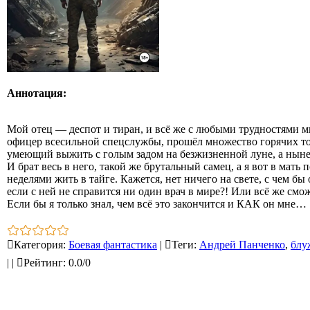
Аннотация:
Мой отец — деспот и тиран, и всё же с любыми трудностями м
офицер всесильной спецслужбы, прошёл множество горячих точ
умеющий выжить с голым задом на безжизненной луне, а ныне 
И брат весь в него, такой же брутальный самец, а я вот в мать
неделями жить в тайге. Кажется, нет ничего на свете, с чем б
если с ней не справится ни один врач в мире?! Или всё же смо
Если бы я только знал, чем всё это закончится и КАК он мне…
Категория
:
Боевая фантастика
|
Теги
:
Андрей Панченко
,
блу
|
|
Рейтинг
:
0.0
/
0