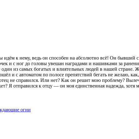
ы идём к нему, ведь он способен на абсолютно всё! Он бывший 
ек и с ног до головы увешан наградами и нашивками за ранения
один из самых богатых и влиятельных людей в нашей стране. Жё
 пошёл и с автоматом по полосе препятствий бегать не желаю, как
ы отец не справился. Или нет? Как он решит мою проблему? Выле
жет? Я отправился к отцу — он моя единственная надежда, хотя м
ждающие огни