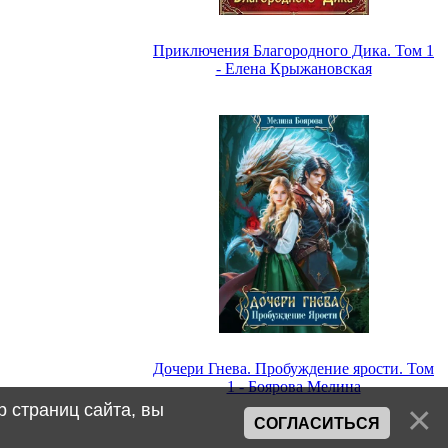
Приключения Благородного Дика. Том 1
- Елена Крыжановская
Дочери Гнева. Пробуждение ярости. Том
1 - Боярова Мелина
 страниц сайта, вы
СОГЛАСИТЬСЯ