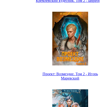
Кремлёвский кудесник. Том 2 - lanpirot
Проект: Возмездие. Том 2 - Игорь
Маревский