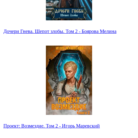
Дочери Гнева. Шепот злобы. Том 2 - Боярова Мелина
Проект: Возмездие. Том 2 - Игорь Маревский