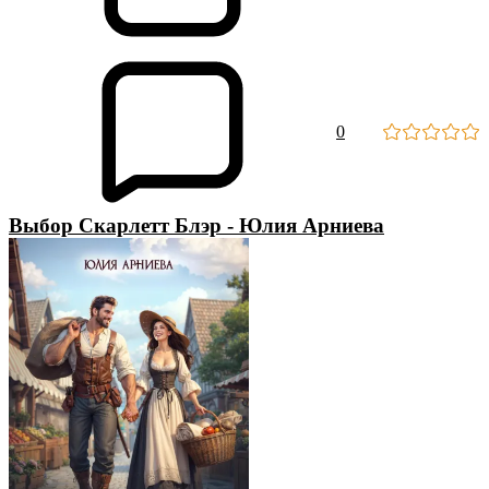
0
Выбор Скарлетт Блэр - Юлия Арниева