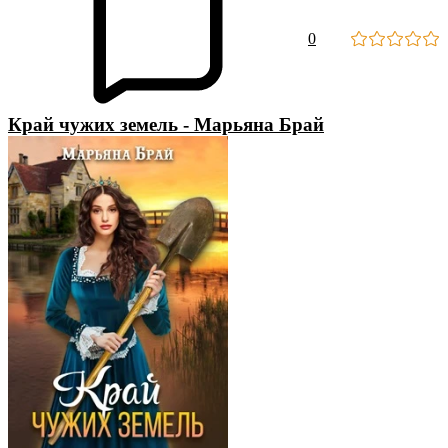
0
Край чужих земель - Марьяна Брай