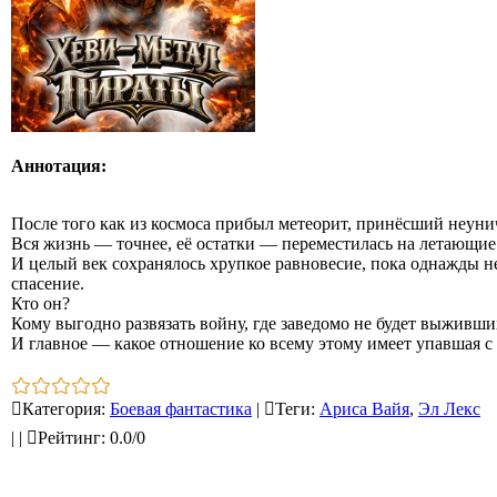
Аннотация:
После того как из космоса прибыл метеорит, принёсший неун
Вся жизнь — точнее, её остатки — переместилась на летающие 
И целый век сохранялось хрупкое равновесие, пока однажды не
спасение.
Кто он?
Кому выгодно развязать войну, где заведомо не будет выживши
И главное — какое отношение ко всему этому имеет упавшая с 
Категория
:
Боевая фантастика
|
Теги
:
Ариса Вайя
,
Эл Лекс
|
|
Рейтинг
:
0.0
/
0