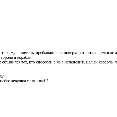
ичтожимую плесень, пребывание на поверхности стало немыслим
города и корабли.
 объявился тот, кто способен в миг испепелить целый корабль, 
х?
небес девушка с амнезией?