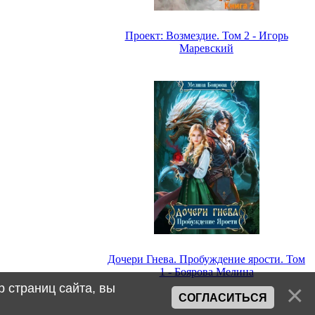
Проект: Возмездие. Том 2 - Игорь
Маревский
Дочери Гнева. Пробуждение ярости. Том
1 - Боярова Мелина
 страниц сайта, вы
СОГЛАСИТЬСЯ