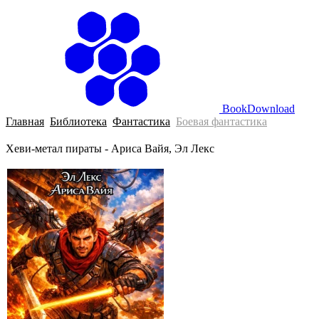
BookDownload
Главная
Библиотека
Фантастика
Боевая фантастика
Хеви-метал пираты - Ариса Вайя, Эл Лекс