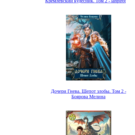
Кремлёвский кудесник. Том 2 - lanpirot
Дочери Гнева. Шепот злобы. Том 2 -
Боярова Мелина