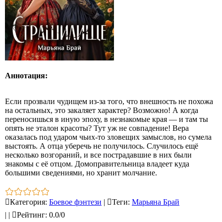
Аннотация:
Если прозвали чудищем из‑за того, что внешность не похожа
на остальных, это закаляет характер? Возможно! А когда
переносишься в иную эпоху, в незнакомые края — и там ты
опять не эталон красоты? Тут уж не совпадение! Вера
оказалась под ударом чьих‑то зловещих замыслов, но сумела
выстоять. А отца уберечь не получилось. Случилось ещё
несколько возгораний, и все пострадавшие в них были
знакомы с её отцом. Домоправительница владеет куда
большими сведениями, но хранит молчание.
Категория
:
Боевое фэнтези
|
Теги
:
Марьяна Брай
|
|
Рейтинг
:
0.0
/
0