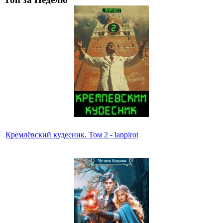
Кремлёвский кудесник. Том 2 - lanpirot