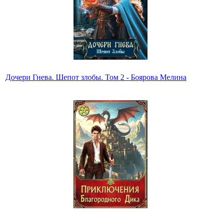
Дочери Гнева. Шепот злобы. Том 2 - Боярова Мелина