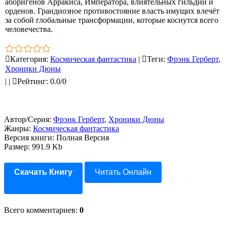
аборигенов Арракиса, Императора, влиятельных гильдий и
орденов. Грандиозное противостояние власть имущих влечёт
за собой глобальные трансформации, которые коснутся всего
человечества.
Категория
:
Космическая фантастика
|
Теги
:
Фрэнк Герберт
,
Хроники Дюны
|
|
Рейтинг
:
0.0
/
0
Автор/Серия:
Фрэнк Герберт
,
Хроники Дюны
Жанры:
Космическая фантастика
Версия книги: Полная Версия
Размер: 991.9 Kb
Скачать Книгу
Читать Онлайн
Всего комментариев
:
0