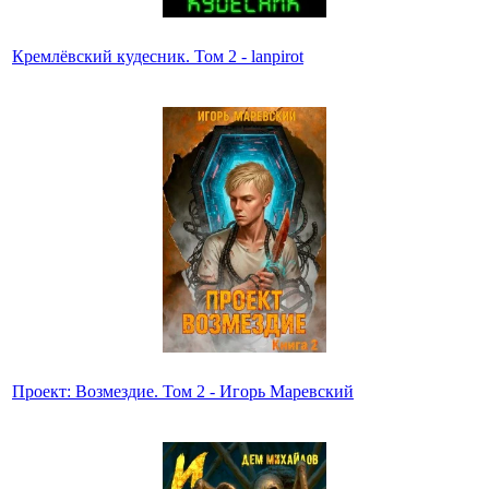
Кремлёвский кудесник. Том 2 - lanpirot
Проект: Возмездие. Том 2 - Игорь Маревский