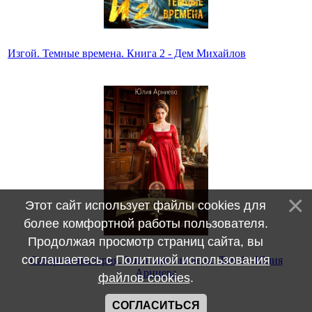
Изгой. Темные времена. Книга 2 - Дем Михайлов
Этот сайт использует файлы cookies для
более комфортной работы пользователя.
Продолжая просмотр страниц сайта, вы
соглашаетесь с
Политикой использования
Сахарная империя. Закон против леди. Том 1 - Юлия
Арниева
файлов cookies
.
СОГЛАСИТЬСЯ