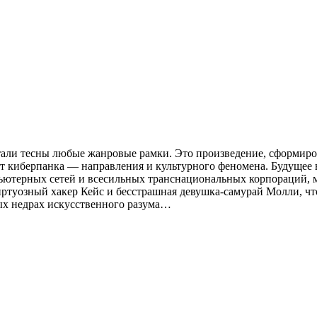
тали тесны любые жанровые рамки. Это произведение, сформир
нт киберпанка — направления и культурного феномена. Будущее
ьютерных сетей и всесильных транснациональных корпораций, 
иртуозный хакер Кейс и бесстрашная девушка‑самурай Молли, ч
ых недрах искусственного разума…