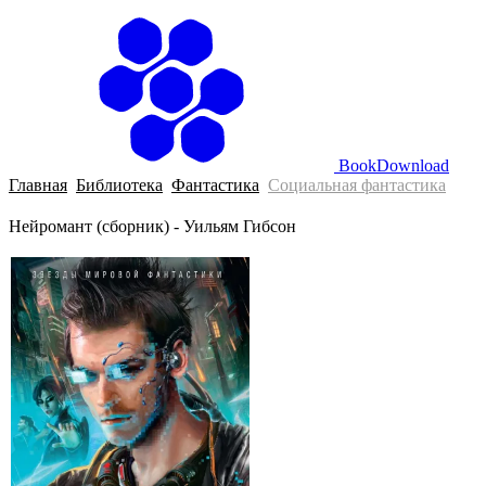
BookDownload
Главная
Библиотека
Фантастика
Социальная фантастика
Нейромант (сборник) - Уильям Гибсон