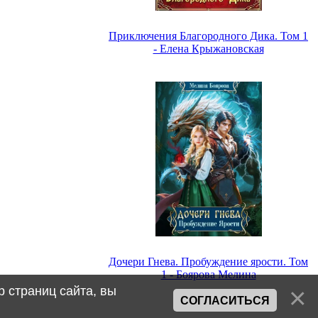
Приключения Благородного Дика. Том 1
- Елена Крыжановская
Дочери Гнева. Пробуждение ярости. Том
1 - Боярова Мелина
 страниц сайта, вы
СОГЛАСИТЬСЯ