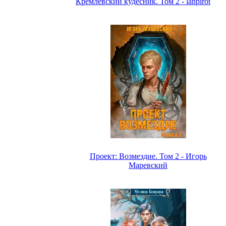
Кремлёвский кудесник. Том 2 - lanpirot
Проект: Возмездие. Том 2 - Игорь
Маревский