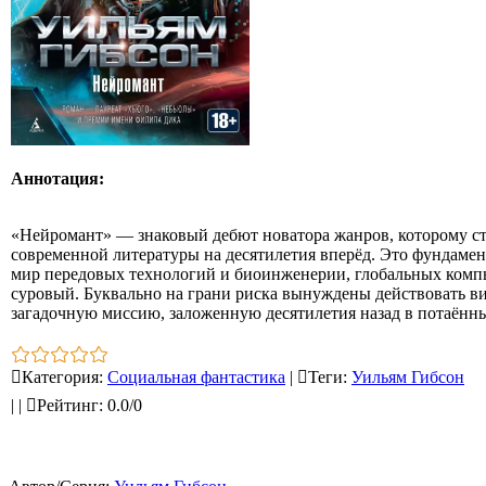
Аннотация:
«Нейромант» — знаковый дебют новатора жанров, которому с
современной литературы на десятилетия вперёд. Это фундаме
мир передовых технологий и биоинженерии, глобальных комп
суровый. Буквально на грани риска вынуждены действовать в
загадочную миссию, заложенную десятилетия назад в потаённ
Категория
:
Социальная фантастика
|
Теги
:
Уильям Гибсон
|
|
Рейтинг
:
0.0
/
0