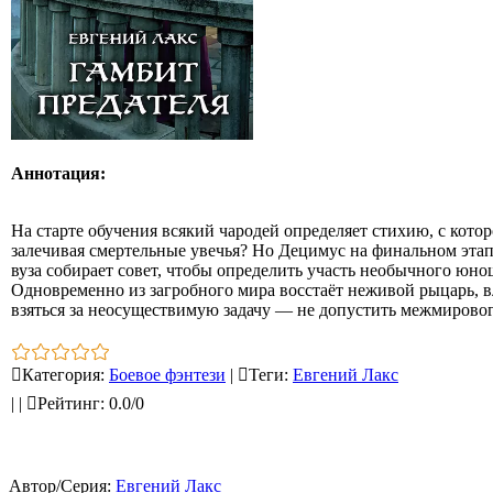
Аннотация:
На старте обучения всякий чародей определяет стихию, с котор
залечивая смертельные увечья? Но Децимус на финальном этап
вуза собирает совет, чтобы определить участь необычного юно
Одновременно из загробного мира восстаёт неживой рыцарь, в
взяться за неосуществимую задачу — не допустить межмирово
Категория
:
Боевое фэнтези
|
Теги
:
Евгений Лакс
|
|
Рейтинг
:
0.0
/
0
Автор/Серия:
Евгений Лакс