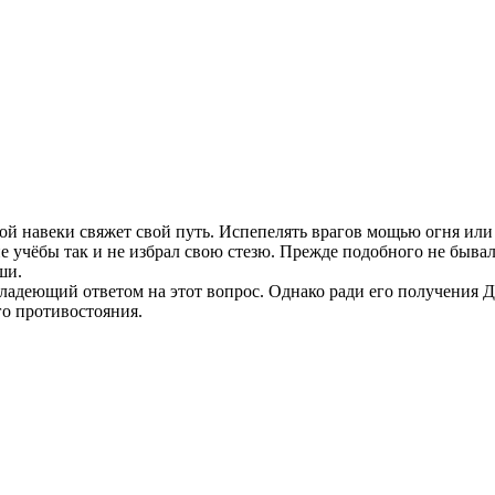
ой навеки свяжет свой путь. Испепелять врагов мощью огня или 
е учёбы так и не избрал свою стезю. Прежде подобного не быва
ши.
ладеющий ответом на этот вопрос. Однако ради его получения 
го противостояния.