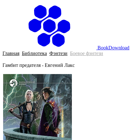
BookDownload
Главная
Библиотека
Фэнтези
Боевое фэнтези
Гамбит предателя - Евгений Лакс