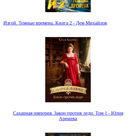
Изгой. Темные времена. Книга 2 - Дем Михайлов
Сахарная империя. Закон против леди. Том 1 - Юлия
Арниева