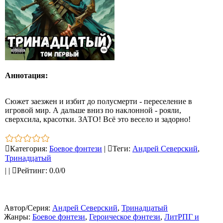
Аннотация:
Сюжет заезжен и избит до полусмерти - переселение в
игровой мир. А дальше вниз по наклонной - рояли,
сверхсила, красотки. ЗАТО! Всё это весело и задорно!
Категория
:
Боевое фэнтези
|
Теги
:
Андрей Северский
,
Тринадцатый
|
|
Рейтинг
:
0.0
/
0
Автор/Серия:
Андрей Северский
,
Тринадцатый
Жанры:
Боевое фэнтези
,
Героическое фэнтези
,
ЛитРПГ и