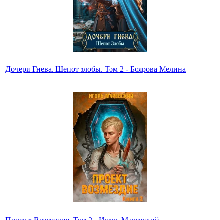
Дочери Гнева. Шепот злобы. Том 2 - Боярова Мелина
Проект: Возмездие. Том 2 - Игорь Маревский