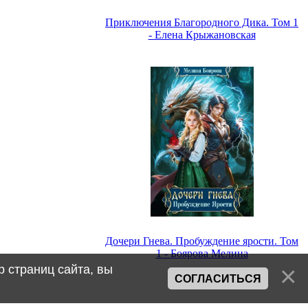
Приключения Благородного Дика. Том 1
- Елена Крыжановская
Дочери Гнева. Пробуждение ярости. Том
1 - Боярова Мелина
 страниц сайта, вы
СОГЛАСИТЬСЯ