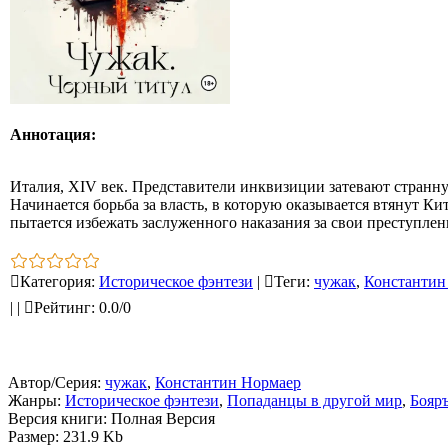
Аннотация:
Италия, XIV век. Представители инквизиции затевают странн
Начинается борьба за власть, в которую оказывается втянут К
пытается избежать заслуженного наказания за свои преступлен
Категория
:
Историческое фэнтези
|
Теги
:
чужак
,
Константин
|
|
Рейтинг
:
0.0
/
0
Автор/Серия:
чужак
,
Константин Нормаер
Жанры:
Историческое фэнтези
,
Попаданцы в другой мир
,
Бояр
Версия книги: Полная Версия
Размер: 231.9 Kb