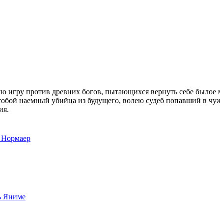
ую игру против древних богов, пытающихся вернуть себе былое 
итобой наемный убийца из будущего, волею судеб попавший в чуж
ия.
 Нормаер
ъ Яниме