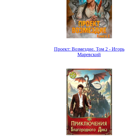
Проект: Возмездие. Том 2 - Игорь
Маревский