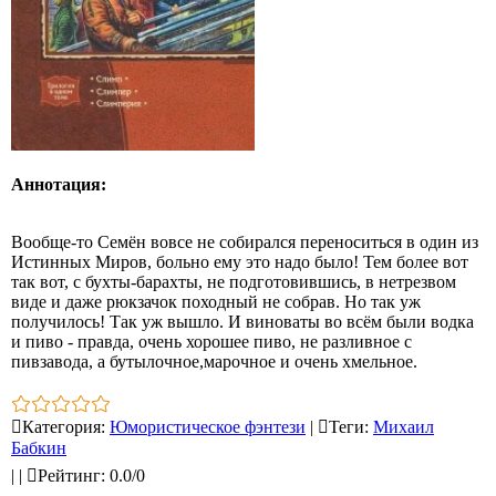
Аннотация:
Вообще-то Семён вовсе не собирался переноситься в один из
Истинных Миров, больно ему это надо было! Тем более вот
так вот, с бухты-барахты, не подготовившись, в нетрезвом
виде и даже рюкзачок походный не собрав. Но так уж
получилось! Так уж вышло. И виноваты во всём были водка
и пиво - правда, очень хорошее пиво, не разливное с
пивзавода, а бутылочное,марочное и очень хмельное.
Категория
:
Юмористическое фэнтези
|
Теги
:
Михаил
Бабкин
|
|
Рейтинг
:
0.0
/
0