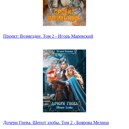
Проект: Возмездие. Том 2 - Игорь Маревский
Дочери Гнева. Шепот злобы. Том 2 - Боярова Мелина