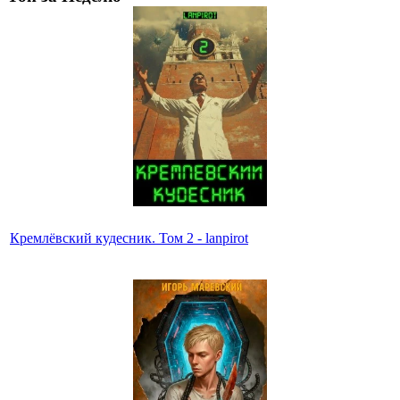
Кремлёвский кудесник. Том 2 - lanpirot