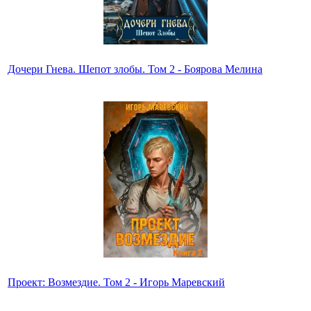
Дочери Гнева. Шепот злобы. Том 2 - Боярова Мелина
Проект: Возмездие. Том 2 - Игорь Маревский