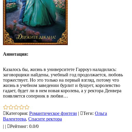
Аннотация:
Казалось бы, жизнь в университете Гарроуз наладилась:
заговорщики найдены, учебный год продолжается, любовь
торжествует. Но это только на первый взгляд, потому что
жизнь в учебном заведении бурлит и бушует, королевство
гадает, будет ли в нем новая королева, а у ректора Денвера
появляется соперник в любви…
Категория
:
Романтическое фэнтези
|
Теги
:
Ольга
Валентеева
,
Спасите ректора
|
|
Рейтинг
:
0.0
/
0