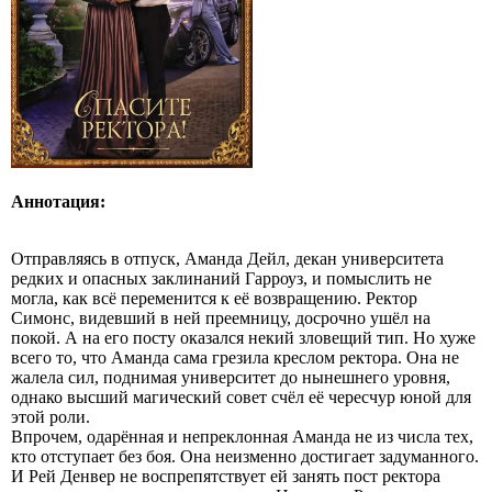
Аннотация:
Отправляясь в отпуск, Аманда Дейл, декан университета
редких и опасных заклинаний Гарроуз, и помыслить не
могла, как всё переменится к её возвращению. Ректор
Симонс, видевший в ней преемницу, досрочно ушёл на
покой. А на его посту оказался некий зловещий тип. Но хуже
всего то, что Аманда сама грезила креслом ректора. Она не
жалела сил, поднимая университет до нынешнего уровня,
однако высший магический совет счёл её чересчур юной для
этой роли.
Впрочем, одарённая и непреклонная Аманда не из числа тех,
кто отступает без боя. Она неизменно достигает задуманного.
И Рей Денвер не воспрепятствует ей занять пост ректора