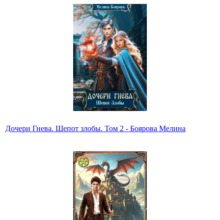
Дочери Гнева. Шепот злобы. Том 2 - Боярова Мелина