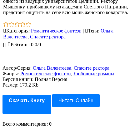
одного из ведущих университетов Целиции. Ректору
Мышонку, прибывшему из академии Светлого Патриции,
предстоит ощутить на себе всю мощь женского коварства.
Категория
:
Романтическое фэнтези
|
Теги
:
Ольга
Валентеева
,
Спасите ректора
|
|
Рейтинг
:
0.0
/
0
Автор/Серия:
Ольга Валентеева
,
Спасите ректора
Жанры:
Романтическое фэнтези
,
Любовные романы
Версия книги: Полная Версия
Размер: 179.2 Kb
Скачать Книгу
Читать Онлайн
Всего комментариев
:
0