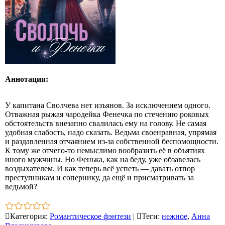
Аннотация:
У капитана Сволчева нет изъянов. За исключением одного.
Отважная рыжая чародейка Фенечка по стечению роковых
обстоятельств внезапно свалилась ему на голову. Не самая
удобная слабость, надо сказать. Ведьма своенравная, упрямая
и раздавленная отчаянием из‑за собственной беспомощности.
К тому же отчего‑то немыслимо вообразить её в объятиях
иного мужчины. Но Фенька, как на беду, уже обзавелась
воздыхателем. И как теперь всё успеть — давать отпор
преступникам и сопернику, да ещё и присматривать за
ведьмой?
Категория
:
Романтическое фэнтези
|
Теги
:
нежное
,
Анна