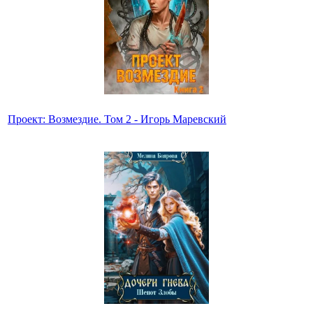
Проект: Возмездие. Том 2 - Игорь Маревский