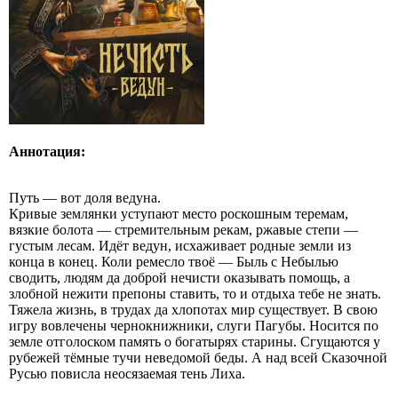
Аннотация:
Путь — вот доля ведуна.
Кривые землянки уступают место роскошным теремам,
вязкие болота — стремительным рекам, ржавые степи —
густым лесам. Идёт ведун, исхаживает родные земли из
конца в конец. Коли ремесло твоё — Быль с Небылью
сводить, людям да доброй нечисти оказывать помощь, а
злобной нежити препоны ставить, то и отдыха тебе не знать.
Тяжела жизнь, в трудах да хлопотах мир существует. В свою
игру вовлечены чернокнижники, слуги Пагубы. Носится по
земле отголоском память о богатырях старины. Сгущаются у
рубежей тёмные тучи неведомой беды. А над всей Сказочной
Русью повисла неосязаемая тень Лиха.